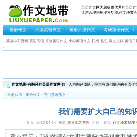
英语作文
网为您提供优秀的
英语作
请您合理利用搜索功能,作文地带
英语作文
四级英语作文
英语六级作文
考研英语作文
高中英语作文
英语学习资料
双语阅读
原创英语作文
小学英语作文
托福
雅思
网友投稿
英语日
作文地带-有翻译的英语作文网
数十人的翻译团队，提供有原创翻译的英语作
当前位置:
英语作文
>
高中英语作文
>
我们需要扩大自己的知
时间:
2012-04-14
来源:
作文地带整理
栏目:
作者:
作文地带整理
重点提示：我们的现代文明主要归功于科学和技