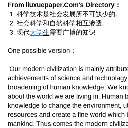
From liuxuepaper.Com's Directory：
1. 科学技术是社会发展所不可缺少的。
2. 社会科学和自然科学相互渗透。
3. 现代
大学
生
需要广博的知识
One possible version：
Our modern civilization is mainly attribut
achievements of science and technolagy.
broadening of human knowledge, We kn
about the world we are living in. Human b
knowledge to change the environment, uti
resources and create a fine world which i
mankind. Thus comes the modern civilizat