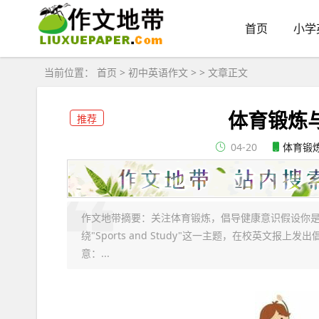
首页
小学
当前位置：
首页
>
初中英语作文
> > 文章正文
体育锻炼
推荐
04-20
体育锻
作文地带摘要：关注体育锻炼，倡导健康意识假设你
绕"Sports and Study"这一主题，在校英文报
意：...