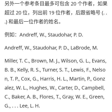
另外一个参考条目最多可包含 20 个作者，如果
超过 20 位，列出前 19 位作者，后跟省略号 (. .
.) 和最后一位作者的姓名。
例如：Andreff, W., Staudohar, P. D.
Andreff, W., Staudohar, P. D., LaBrode, M.
Miller, T. C., Brown, M. J., Wilson, G. L., Evans,
B. B., Kelly, R. S., Turner, S. T., Lewis, F., Nelso
n, T. P., Cox, G., Harris, H. L., Martin, P., Gonz
alez, W. L., Hughes, W., Carter, D., Campbell,
C., Baker, A. B., Flores, T., Gray, W. E., Green,
G., . . . Lee, L. H.