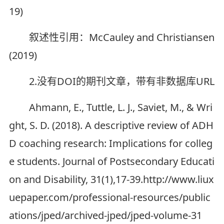
19)
叙述性引用：McCauley and Christiansen
(2019)
2.没有DOI的期刊文章，带有非数据库URL
Ahmann, E., Tuttle, L. J., Saviet, M., & Wri
ght, S. D. (2018). A descriptive review of ADH
D coaching research: Implications for colleg
e students. Journal of Postsecondary Educati
on and Disability, 31(1),17-39.http://www.liux
uepaper.com/professional-resources/public
ations/jped/archived-jped/jped-volume-31