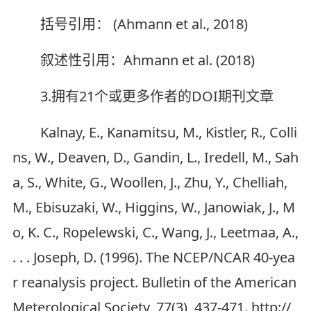
括号引用： (Ahmann et al., 2018)
叙述性引用：Ahmann et al. (2018)
3.拥有21个或更多作者的DOI期刊文章
Kalnay, E., Kanamitsu, M., Kistler, R., Colli
ns, W., Deaven, D., Gandin, L., Iredell, M., Sah
a, S., White, G., Woollen, J., Zhu, Y., Chelliah,
M., Ebisuzaki, W., Higgins, W., Janowiak, J., M
o, K. C., Ropelewski, C., Wang, J., Leetmaa, A.,
. . . Joseph, D. (1996). The NCEP/NCAR 40-yea
r reanalysis project. Bulletin of the American
Meterological Society, 77(3), 437-471. http://