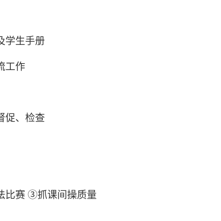
及学生手册
流工作
督促、检查
比赛 ③抓课间操质量