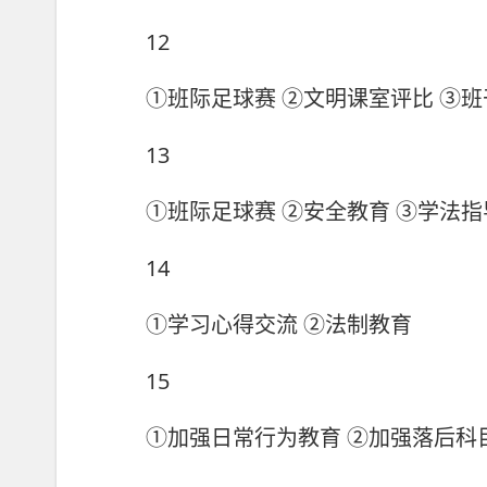
12
①班际足球赛 ②文明课室评比 ③班
13
①班际足球赛 ②安全教育 ③学法指
14
①学习心得交流 ②法制教育
15
①加强日常行为教育 ②加强落后科