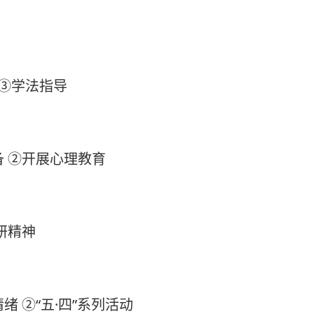
③学法指导
 ②开展心理教育
研精神
②“五·四”系列活动