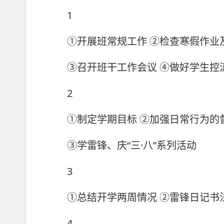
1
①开展班常规工作 ②检查寒假作业
③召开班干工作会议 ④做好学生控
2
①制定学期目标 ②加强日常行为的
③学雷锋、庆“三·八”系列活动
3
①总结开学两周情况 ②雷锋日记书法
4