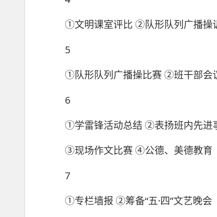
①文明课室评比 ②队形队列广播操
5
①队形队列广播操比赛 ②班干部会
6
①学雷锋活动总结 ②表扬班内先进
③现场作文比赛 ④公德、美德教育
7
①专栏墙报 ②筹备“五·四”文艺晚会