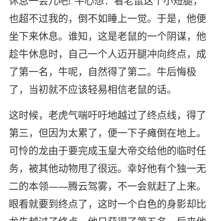
休息一会儿吧!"牛心想：看老鼠这个小短腿，
也超不过我的，倒不如睡上一觉。于是，他便
坐下来休息。谁知，这是老鼠的一个阴谋，他
趁牛休息时，自己一个人迈开腿冲向终点，成
了第一名，牛呢，自然得了第二。牛后悔极
了，当初就不应该轻易相信老鼠的话。
这时候，老虎气喘吁吁地越过了终点线，得了
第三，但因为太累了，便一下子瘫倒在地上。
可怜的龙由于要完成玉皇大帝交给他的临时任
务，被其他动物甩了很远。幸好他有个独一无
二的本领——腾云驾雾，不一会就赶了上来。
眼看就要到终点了，这时一个白色的身影却比